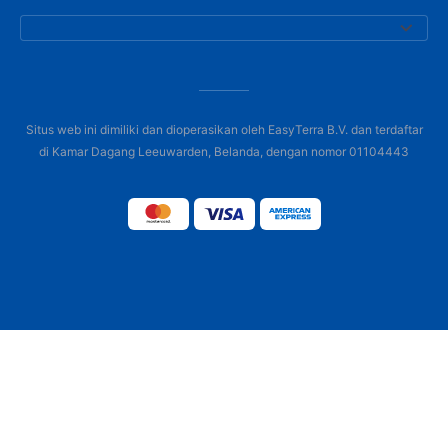
Situs web ini dimiliki dan dioperasikan oleh EasyTerra B.V. dan terdaftar
di Kamar Dagang Leeuwarden, Belanda, dengan nomor 01104443