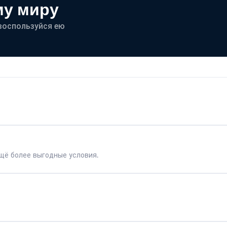
му миру
- воспользуйся ею
щё более выгодные условия.