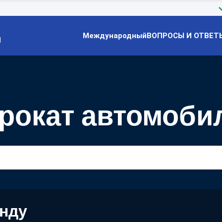
Международный
ВОПРОСЫ И ОТВЕТ
Й
рокат автомоби
енду