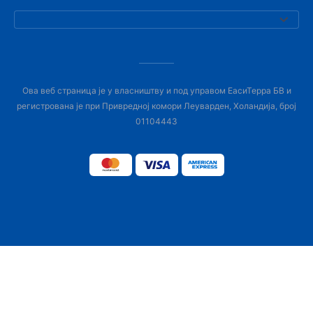
Ова веб страница је у власништву и под управом ЕасиТерра БВ и
регистрована је при Привредној комори Леуварден, Холандија, број
01104443