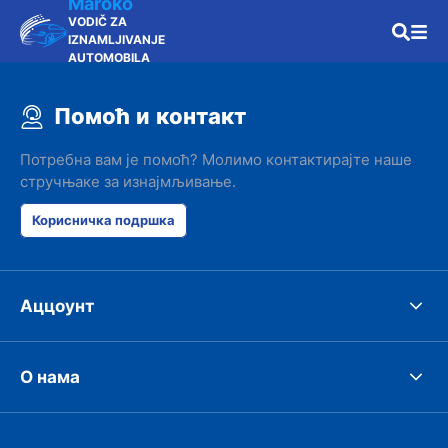
Maroko
VODIČ ZA
IZNAMLJIVANJE
AUTOMOBILA
Помоћ и контакт
Потребна вам је помоћ? Молимо контактирајте наше
стручњаке за изнајмљивање.
Корисничка подршка
Аццоунт
О нама