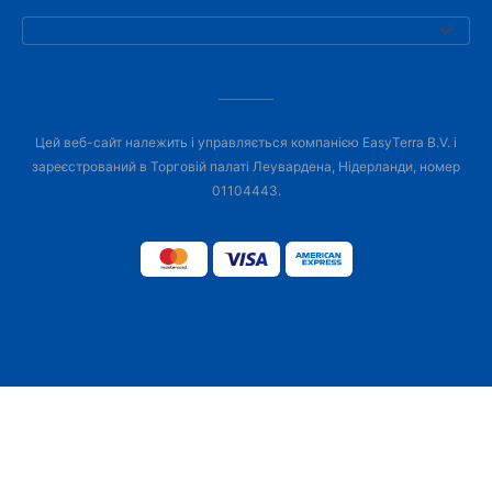
Цей веб-сайт належить і управляється компанією EasyTerra B.V. і
зареєстрований в Торговій палаті Леувардена, Нідерланди, номер
01104443.