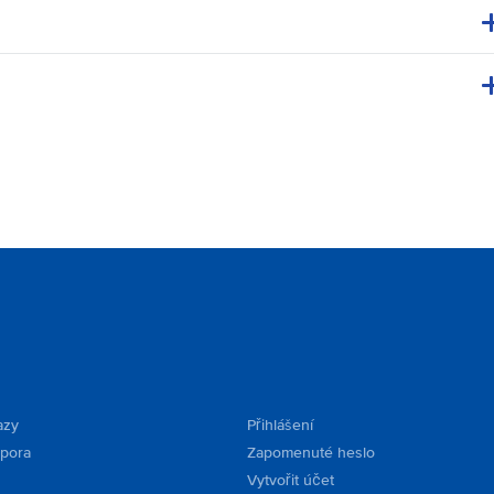
azy
Přihlášení
dpora
Zapomenuté heslo
Vytvořit účet