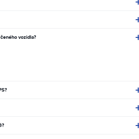
jčeného vozidla?
PS?
ě?