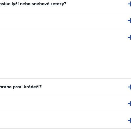
osiče lyží nebo sněhové řetězy?
hrana proti krádeži?