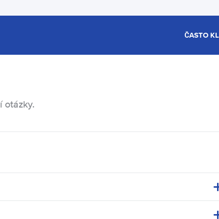
ČASTO K
í otázky.