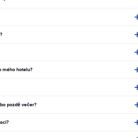
?
do mého hotelu?
ebo pozdě večer?
aci?