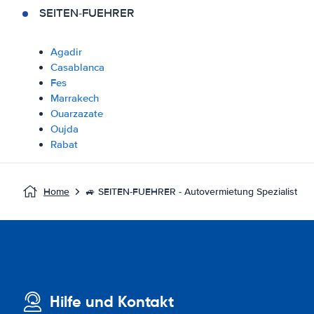
SEITEN-FUEHRER
Agadir
Casablanca
Fes
Marrakech
Ouarzazate
Oujda
Rabat
Home
🚙 SEITEN-FUEHRER - Autovermietung Spezialist
Hilfe und Kontakt