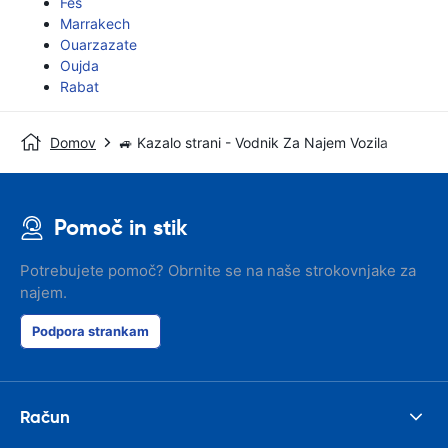
Fes
Marrakech
Ouarzazate
Oujda
Rabat
Domov
🚙 Kazalo strani - Vodnik Za Najem Vozila
Pomoč in stik
Potrebujete pomoč? Obrnite se na naše strokovnjake za
najem.
Podpora strankam
Račun