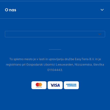
O nas
To spletno mesto je v lasti in upravljanju družbe EasyTerra B.V. in je
registrirano pri Gospodarski zbornici Leeuwarden, Nizozemska, številka
01104443.