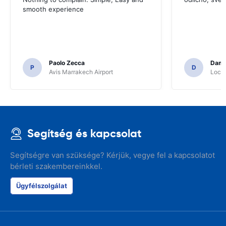
smooth experience
Paolo Zecca
Dami
P
D
Avis Marrakech Airport
Locat
Segítség és kapcsolat
Segítségre van szüksége? Kérjük, vegye fel a kapcsolatot
bérleti szakembereinkkel.
Ügyfélszolgálat