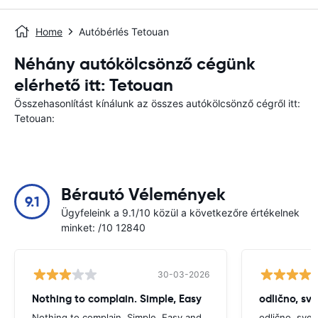
Home
Autóbérlés Tetouan
Néhány autókölcsönző cégünk
elérhető itt: Tetouan
Összehasonlítást kínálunk az összes autókölcsönző cégről itt:
Tetouan:
Bérautó Vélemények
9.1
Ügyfeleink a 9.1/10 közül a következőre értékelnek
minket: /10 12840
30-03-2026
Nothing to complain. Simple, Easy
odlično, sv
Nothing to complain. Simple, Easy and
odlično, sve