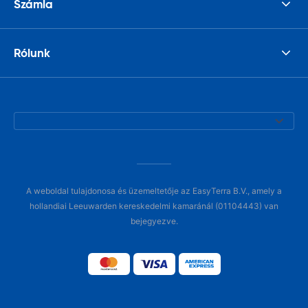
Számla
Rólunk
A weboldal tulajdonosa és üzemeltetője az EasyTerra B.V., amely a
hollandiai Leeuwarden kereskedelmi kamaránál (01104443) van
bejegyezve.