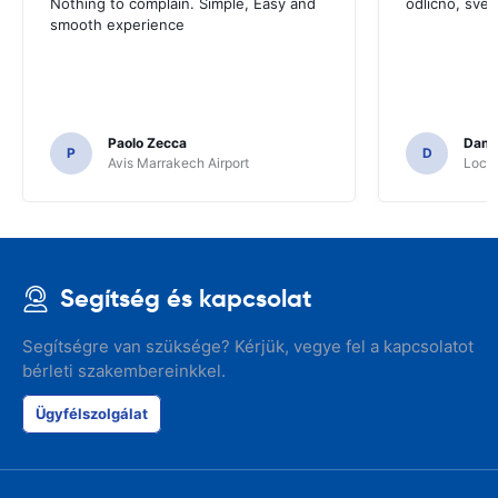
Nothing to complain. Simple, Easy and
odlično, sve
smooth experience
Paolo Zecca
Dami
P
D
Avis Marrakech Airport
Locat
Segítség és kapcsolat
Segítségre van szüksége? Kérjük, vegye fel a kapcsolatot
bérleti szakembereinkkel.
Ügyfélszolgálat