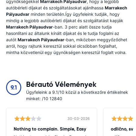
ügynökségekkel
Marrakech Pályaudvar
, hogy a legjobb
autóbérleti díjakat és szolgáltatásokat ajánlhassa
Marrakech
Pályaudvar
minden területén.Így ügyfeleink tudják, hogy
mindig a legjobb autóbérleti díjakat és szolgáltatást kapják
Marrakech Pályaudvar
-ban. 3 perc alatt össze tudja
hasonlítani az általunk kínált díjakat és le tudja foglalni az
autót
Marrakech Pályaudvar
-ban, miközben meggyőződhet
arról, hogy rajtunk keresztül sokkal olcsóbban foglalhat,
mintha közvetlenül egy ügynökségen keresztül foglalt volna.
Bérautó Vélemények
9.1
Ügyfeleink a 9.1/10 közül a következőre értékelnek
minket: /10 12840
30-03-2026
Nothing to complain. Simple, Easy
odlično, sv