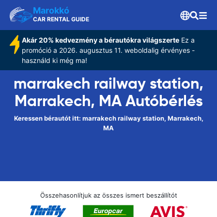
Marokkó
CAR RENTAL GUIDE
Akár 20% kedvezmény a bérautókra világszerte
Ez a
promóció a 2026. augusztus 11. weboldalig érvényes -
használd ki még ma!
marrakech railway station,
Marrakech, MA Autóbérlés
Keressen bérautót itt: marrakech railway station, Marrakech,
MA
Összehasonlítjuk az összes ismert beszállítót