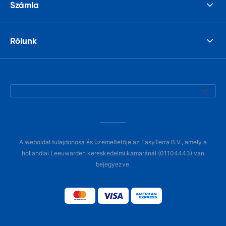
Számla
Rólunk
A weboldal tulajdonosa és üzemeltetője az EasyTerra B.V., amely a
hollandiai Leeuwarden kereskedelmi kamaránál (01104443) van
bejegyezve.