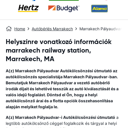
Home
Autóbérlés Marrakech
Marrakech Pályaudvar
Helyszínre vonatkozó információk
marrakech railway station,
Marrakech, MA
A(z)
Marrakech Pályaudvar
Autókölcsönzési útmutató
az
autókölcsönzés specialistája
Marrakech Pályaudvar
-ban.
Bemutatjuk
Marrakech Pályaudvar
a vezető autóbérlő
irodák díjait és lehetővé tesszük az autó kiválasztását és a
valós idejű foglalást. Döntsd el Ön, hogy a helyi
autókölcsönző árai és a flotta opciók összehasonlítása
alapján melyiket foglalja le.
A(z)
Marrakech Pályaudvar
-i Autókölcsönzési útmutató
a
legtöbb autókölcsönző céggel foglalkozik és tárgyal a helyi