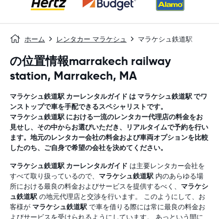
ホーム
レンタカー マラケシュ
マラケシュ鉄道駅
の位置情報marrakech railway
station, Marrakech, MA
マラケシュ鉄道駅
カーレンタルガイド
は
マラケシュ鉄道駅
でワ
ンストップで車を手配できるスペシャリストです。
マラケシュ鉄道駅
における一流のレンタカー代理店の料金をお
見せし、その中からお選びいただき、リアルタイムで予約を行い
ます。地元のレンタカー会社の料金および車両オプションを比較
したのち、ご自身で希望の会社を決めてください。
マラケシュ鉄道駅
カーレンタルガイド
は主要レンタカー会社を
すべて取り扱っているので、
マラケシュ鉄道駅
内のあらゆる場
所における最良の料金およびサービスを提供するべく、
マラケシ
ュ鉄道駅
の地元代理店と交渉を行います。 このようにして、お
客様が
マラケシュ鉄道駅
で車を借りる際には常に最良の料金お
よびサービスを受けられるようにしています。 あっという間に