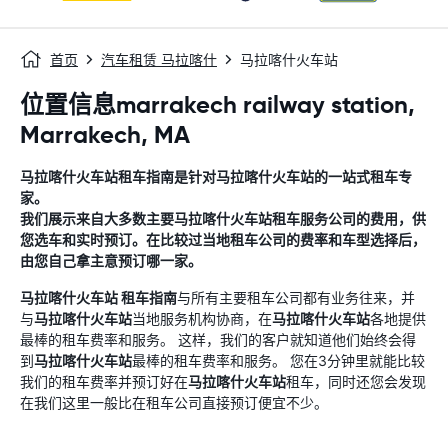
首页
汽车租赁 马拉喀什
马拉喀什火车站
位置信息marrakech railway station,
Marrakech, MA
马拉喀什火车站
租车指南
是针对
马拉喀什火车站
的一站式租车专
家。
我们展示来自大多数主要
马拉喀什火车站
租车服务公司的费用，供
您选车和实时预订。在比较过当地租车公司的费率和车型选择后，
由您自己拿主意预订哪一家。
马拉喀什火车站
租车指南
与所有主要租车公司都有业务往来，并
与
马拉喀什火车站
当地服务机构协商，在
马拉喀什火车站
各地提供
最棒的租车费率和服务。 这样，我们的客户就知道他们始终会得
到
马拉喀什火车站
最棒的租车费率和服务。 您在3分钟里就能比较
我们的租车费率并预订好在
马拉喀什火车站
租车，同时还您会发现
在我们这里一般比在租车公司直接预订便宜不少。