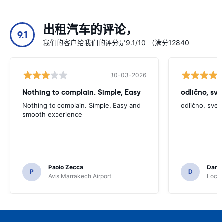
出租汽车的评论，
9.1
我们的客户给我们的评分是9.1/10 （满分12840
30-03-2026
Nothing to complain. Simple, Easy
odlično, sv
Nothing to complain. Simple, Easy and
odlično, sve
smooth experience
Paolo Zecca
Dami
P
D
Avis Marrakech Airport
Locat