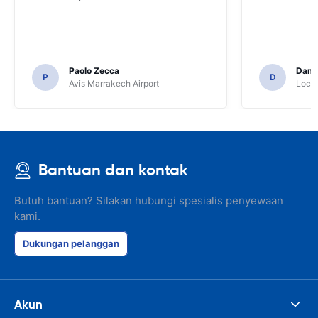
Paolo Zecca
Dami
P
D
Avis Marrakech Airport
Locat
Bantuan dan kontak
Butuh bantuan? Silakan hubungi spesialis penyewaan
kami.
Dukungan pelanggan
Akun