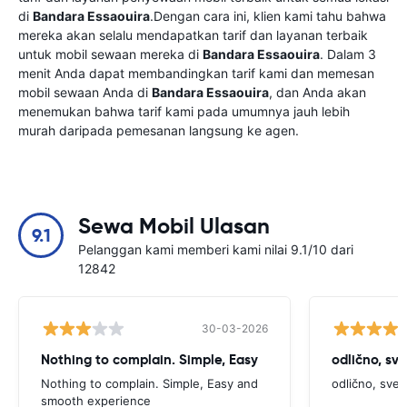
di
Bandara Essaouira
.Dengan cara ini, klien kami tahu bahwa
mereka akan selalu mendapatkan tarif dan layanan terbaik
untuk mobil sewaan mereka di
Bandara Essaouira
. Dalam 3
menit Anda dapat membandingkan tarif kami dan memesan
mobil sewaan Anda di
Bandara Essaouira
, dan Anda akan
menemukan bahwa tarif kami pada umumnya jauh lebih
murah daripada pemesanan langsung ke agen.
Sewa Mobil Ulasan
9.1
Pelanggan kami memberi kami nilai 9.1/10 dari
12842
30-03-2026
Nothing to complain. Simple, Easy
odlično, sv
Nothing to complain. Simple, Easy and
odlično, sve
smooth experience