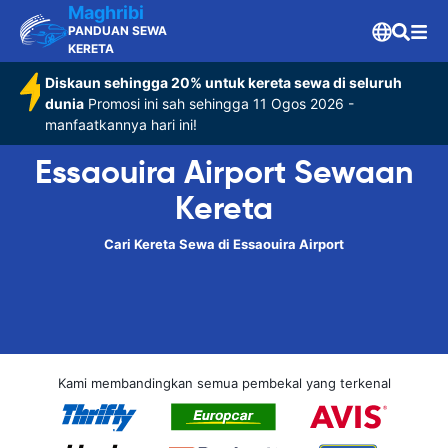
Maghribi
PANDUAN SEWA
KERETA
Diskaun sehingga 20% untuk kereta sewa di seluruh
dunia
Promosi ini sah sehingga 11 Ogos 2026 -
manfaatkannya hari ini!
Essaouira Airport Sewaan
Kereta
Cari Kereta Sewa di Essaouira Airport
Kami membandingkan semua pembekal yang terkenal