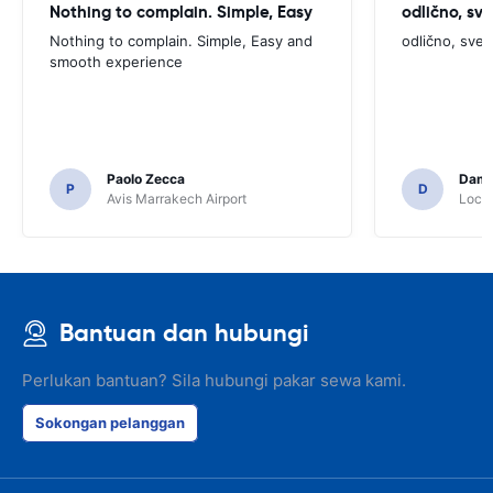
Nothing to complain. Simple, Easy
odlično, sv
Nothing to complain. Simple, Easy and
odlično, sve
smooth experience
Paolo Zecca
Dami
P
D
Avis Marrakech Airport
Locat
Bantuan dan hubungi
Perlukan bantuan? Sila hubungi pakar sewa kami.
Sokongan pelanggan