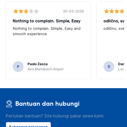
30-03-2026
Nothing to complain. Simple, Easy
odlično, sv
Nothing to complain. Simple, Easy and
odlično, sve
smooth experience
Paolo Zecca
Dami
P
D
Avis Marrakech Airport
Locat
Bantuan dan hubungi
Perlukan bantuan? Sila hubungi pakar sewa kami.
Sokongan pelanggan