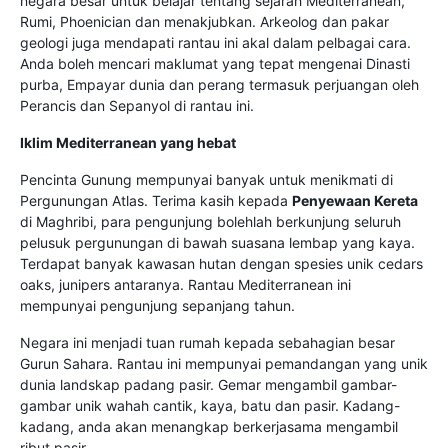
negara besar untuk belajar tentang sejarah Mediterranean,
Rumi, Phoenician dan menakjubkan. Arkeolog dan pakar
geologi juga mendapati rantau ini akal dalam pelbagai cara.
Anda boleh mencari maklumat yang tepat mengenai Dinasti
purba, Empayar dunia dan perang termasuk perjuangan oleh
Perancis dan Sepanyol di rantau ini.
Iklim Mediterranean yang hebat
Pencinta Gunung mempunyai banyak untuk menikmati di
Pergunungan Atlas. Terima kasih kepada
Penyewaan Kereta
di Maghribi, para pengunjung bolehlah berkunjung seluruh
pelusuk pergunungan di bawah suasana lembap yang kaya.
Terdapat banyak kawasan hutan dengan spesies unik cedars
oaks, junipers antaranya. Rantau Mediterranean ini
mempunyai pengunjung sepanjang tahun.
Negara ini menjadi tuan rumah kepada sebahagian besar
Gurun Sahara. Rantau ini mempunyai pemandangan yang unik
dunia landskap padang pasir. Gemar mengambil gambar-
gambar unik wahah cantik, kaya, batu dan pasir. Kadang-
kadang, anda akan menangkap berkerjasama mengambil
ribut pasir.