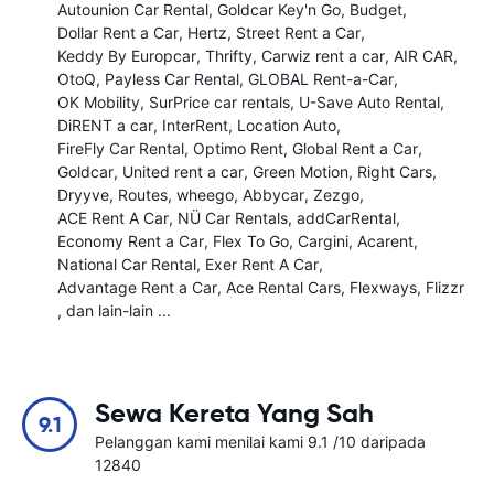
Autounion Car Rental
Goldcar Key'n Go
Budget
Dollar Rent a Car
Hertz
Street Rent a Car
Keddy By Europcar
Thrifty
Carwiz rent a car
AIR CAR
OtoQ
Payless Car Rental
GLOBAL Rent-a-Car
OK Mobility
SurPrice car rentals
U-Save Auto Rental
DiRENT a car
InterRent
Location Auto
FireFly Car Rental
Optimo Rent
Global Rent a Car
Goldcar
United rent a car
Green Motion
Right Cars
Dryyve
Routes
wheego
Abbycar
Zezgo
ACE Rent A Car
NÜ Car Rentals
addCarRental
Economy Rent a Car
Flex To Go
Cargini
Acarent
National Car Rental
Exer Rent A Car
Advantage Rent a Car
Ace Rental Cars
Flexways
Flizzr
, dan lain-lain ...
Sewa Kereta Yang Sah
9.1
Pelanggan kami menilai kami 9.1 /10 daripada
12840