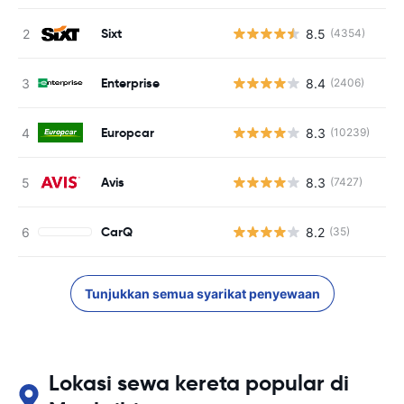
Sixt
8.5
(4354)
Enterprise
8.4
(2406)
Europcar
8.3
(10239)
Avis
8.3
(7427)
CarQ
8.2
(35)
Tunjukkan semua syarikat penyewaan
Lokasi sewa kereta popular di