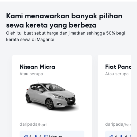
Kami menawarkan banyak pilihan
sewa kereta yang berbeza
Oleh itu, buat sebut harga dan jimatkan sehingga 50% bagi
kereta sewa di Maghribi
Nissan Micra
Fiat Panda
Atau serupa
Atau serupa
daripada
daripada
/hari
/hari
4
4
Manual
4
4
M