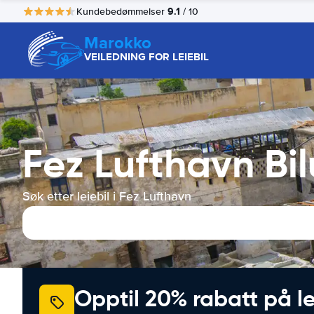
9.1
Kundebedømmelser
/ 10
Marokko
VEILEDNING FOR LEIEBIL
Fez Lufthavn Bil
Søk etter leiebil i Fez Lufthavn
Opptil 20% rabatt på le