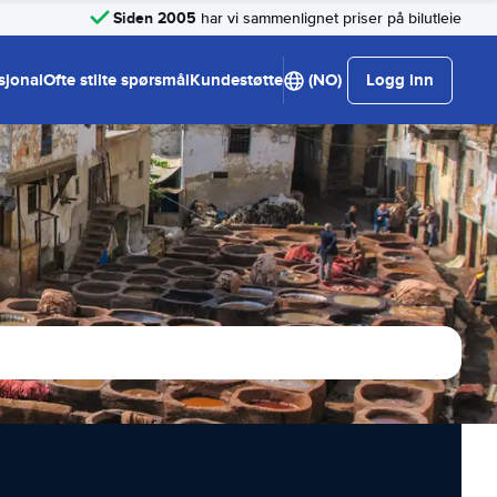
Siden 2005
har vi sammenlignet priser på bilutleie
sjonal
Ofte stilte spørsmål
Kundestøtte
(NO)
Logg inn