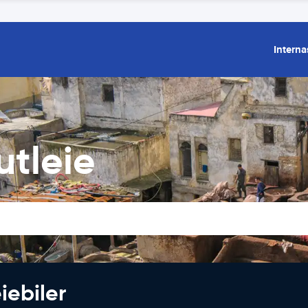
Interna
utleie
iebiler