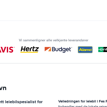
Vi sammenligner alle velkjente leverandører
avn
t leiebilspesialist for
Veiledningen for leiebil i
Fes 
forhandler med de lokale reis