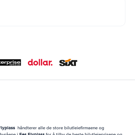
Flyplass
håndterer alle de store bilutleiefirmaene og
Fes Flyplass
ebyråene i
for å tilby de beste bilutleieprisene og