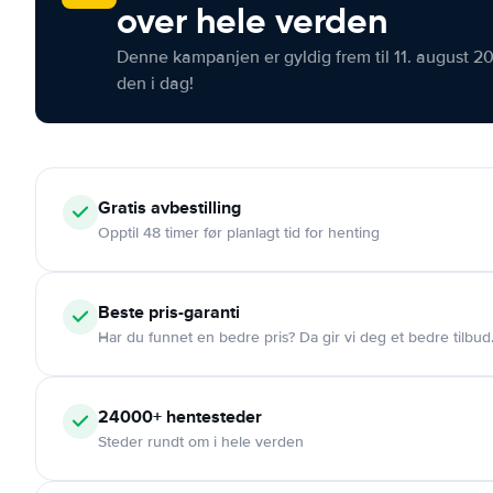
over hele verden
Denne kampanjen er gyldig frem til 11. august 2
den i dag!
Gratis
avbestilling
Opptil 48 timer før planlagt tid for henting
Beste pris-garanti
Har du funnet en bedre pris? Da gir vi deg et bedre tilbud
24000+
hentesteder
Steder rundt om i hele verden