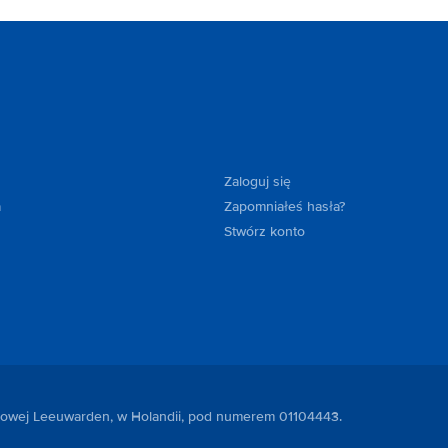
Zaloguj się
a
Zapomniałeś hasła?
Stwórz konto
ndlowej Leeuwarden, w Holandii, pod numerem 01104443.