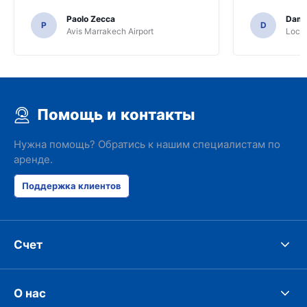
Paolo Zecca
Dami
P
D
Avis Marrakech Airport
Locat
Помощь и контакты
Нужна помощь? Обратись к нашим специалистам по
аренде.
Поддержка клиентов
Счет
О нас