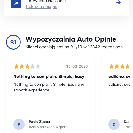
45 Avenue Hassan Ii
Pokaż na mapie
Wypożyczalnia Auto Opinie
9.1
Klienci oceniają nas na 9.1/10 w 12842 recenzjach
30-03-2026
Nothing to complain. Simple, Easy
odlično, sv
Nothing to complain. Simple, Easy and
odlično, sve
smooth experience
Paolo Zecca
Dami
P
D
Avis Marrakech Airport
Locat