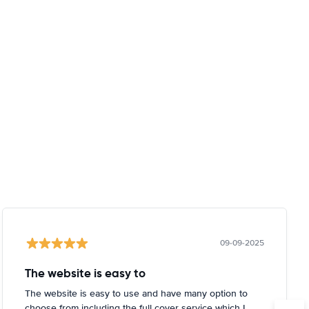
09-09-2025
The website is easy to
The website is easy to use and have many option to
choose from including the full cover service which I