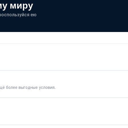
му миру
- воспользуйся ею
щё более выгодные условия.