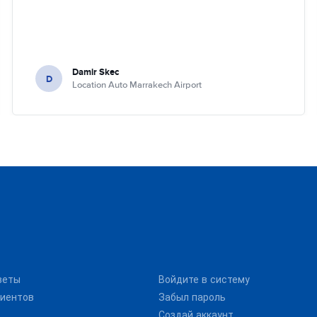
Damir Skec
D
Location Auto Marrakech Airport
веты
Войдите в систему
иентов
Забыл пароль
Создай аккаунт