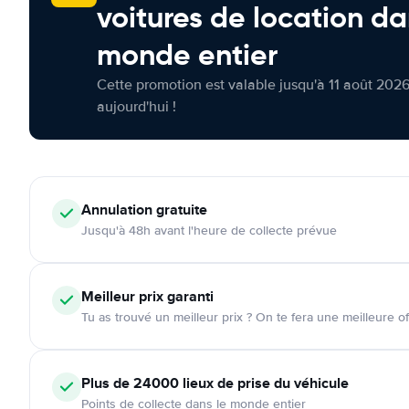
voitures de location da
monde entier
Cette promotion est valable jusqu'à 11 août 2026
aujourd'hui !
Annulation
gratuite
Jusqu'à 48h avant l'heure de collecte prévue
Meilleur prix garanti
Tu as trouvé un meilleur prix ? On te fera une meilleure of
Plus de 24000
lieux de prise du véhicule
Points de collecte dans le monde entier