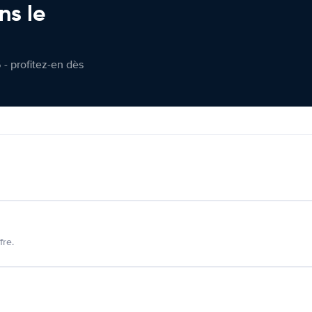
ns le
 - profitez-en dès
fre.