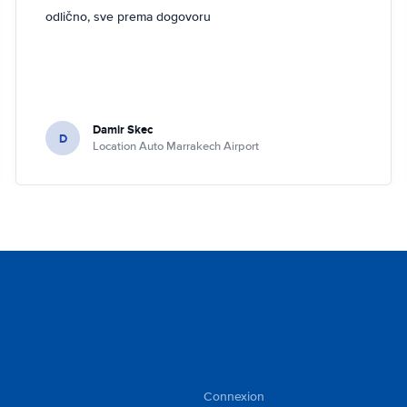
odlično, sve prema dogovoru
Damir Skec
D
Location Auto Marrakech Airport
Connexion