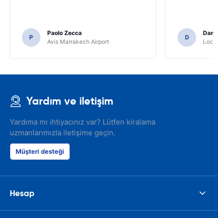
Paolo Zecca
Dami
P
D
Avis Marrakech Airport
Locat
Yardım ve iletişim
Yardıma mı ihtiyacınız var? Lütfen kiralama
uzmanlarımızla iletişime geçin.
Müşteri desteği
Hesap