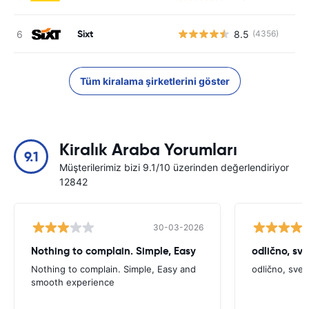
Sixt
8.5
(4356)
Tüm kiralama şirketlerini göster
Kiralık Araba Yorumları
9.1
Müşterilerimiz bizi 9.1/10 üzerinden değerlendiriyor
12842
30-03-2026
Nothing to complain. Simple, Easy
odlično, sv
Nothing to complain. Simple, Easy and
odlično, sve
smooth experience