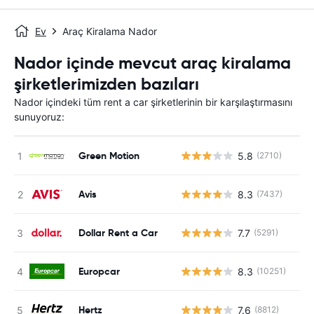
Ev
Araç Kiralama Nador
Nador içinde mevcut araç kiralama
şirketlerimizden bazıları
Nador içindeki tüm rent a car şirketlerinin bir karşılaştırmasını
sunuyoruz:
Green Motion
5.8
(2710)
Avis
8.3
(7437)
Dollar Rent a Car
7.7
(5291)
Europcar
8.3
(10251)
Hertz
7.6
(8812)