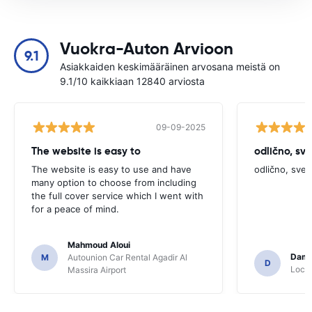
Vuokra-Auton Arvioon
9.1
Asiakkaiden keskimääräinen arvosana meistä on
9.1/10 kaikkiaan 12840 arviosta
09-09-2025
The website is easy to
odlično, sv
The website is easy to use and have
odlično, sve
many option to choose from including
the full cover service which I went with
for a peace of mind.
Mahmoud Aloui
Dami
M
Autounion Car Rental Agadir Al
D
Locat
Massira Airport