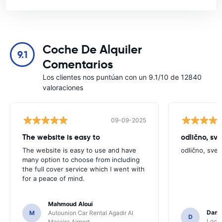
Coche De Alquiler
9.1
Comentarios
Los clientes nos puntúan con un 9.1/10 de 12840
valoraciones
09-09-2025
The website is easy to
odlično, sv
The website is easy to use and have
odlično, sve
many option to choose from including
the full cover service which I went with
for a peace of mind.
Mahmoud Aloui
Dami
M
Autounion Car Rental Agadir Al
D
Locat
Massira Airport