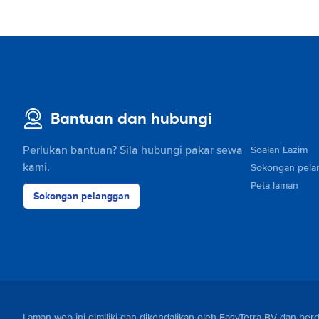
Bantuan dan hubungi
Perlukan bantuan? Sila hubungi pakar sewa
Soalan Lazim
kami.
Sokongan pela
Peta laman
Sokongan pelanggan
Laman web ini dimiliki dan dikendalikan oleh EasyTerra BV dan 