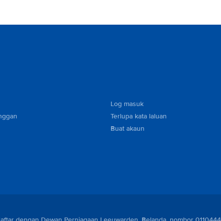
Log masuk
nggan
Terlupa kata laluan
Buat akaun
berdaftar dengan Dewan Perniagaan Leeuwarden, Belanda, nombor 011044