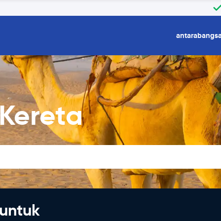
antarabangs
Kereta
untuk