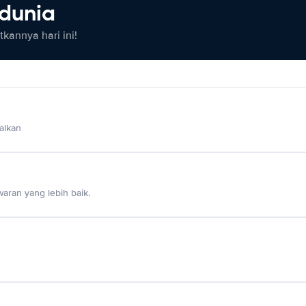
 dunia
kannya hari ini!
alkan
aran yang lebih baik.