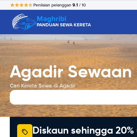
9.1
Penilaian pelanggan
/ 10
Maghribi
PANDUAN SEWA KERETA
Agadir Sewaan 
Cari Kereta Sewa di Agadir
Diskaun sehingga 20% 