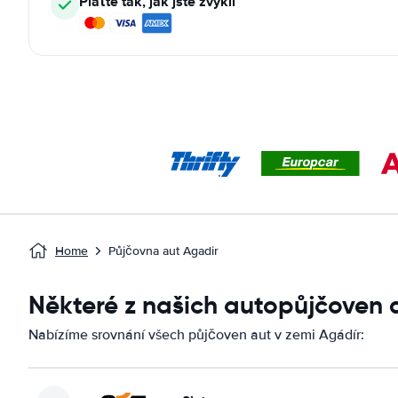
Plaťte tak, jak jste zvyklí
Home
Půjčovna aut Agadir
Některé z našich autopůjčoven 
Nabízíme srovnání všech půjčoven aut v zemi Agádír: