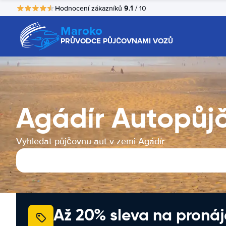
9.1
Hodnocení zákazníků
/ 10
Maroko
PRŮVODCE PŮJČOVNAMI VOZŮ
Agádír Autopůj
Vyhledat půjčovnu aut v zemi Agádír
Až 20% sleva na proná