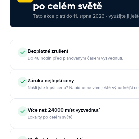
po celém světě
Tato akce platí do 11. srpna 2026 - využijte ji ješ
Bezplatné zrušení
Do 48 hodin před plánovaným časem vyzvednutí.
Záruka nejlepší ceny
Našli jste lepší cenu? Nabídneme vám ještě výhodnější ce
Více než 24000 míst vyzvednutí
Lokality po celém světě