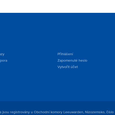
azy
Přihlášení
dpora
Zapomenuté heslo
Vytvořit účet
. a jsou registrovány u Obchodní komory Leeuwarden, Nizozemsko, číslo