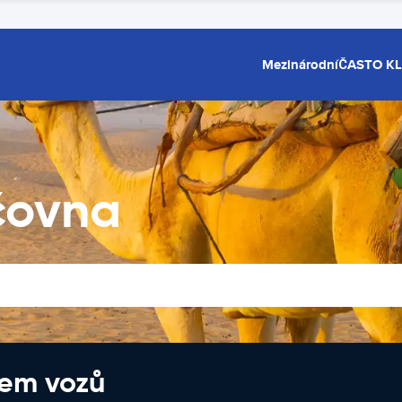
Mezinárodní
ČASTO K
čovna
jem vozů