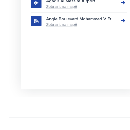
Agadir Al Massira Airport
Zobrazit na mapě
Angle Boulevard Mohammed V Et
Zobrazit na mapě