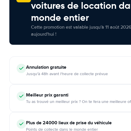
voitures de location da
monde entier
Cette promotion est valable jusqu'à 11 août 2026
aujourd'hui !
Annulation
gratuite
Jusqu'à 48h avant l'heure de collecte prévue
Meilleur prix garanti
Tu as trouvé un meilleur prix ? On te fera une meilleure of
Plus de 24000
lieux de prise du véhicule
Points de collecte dans le monde entier