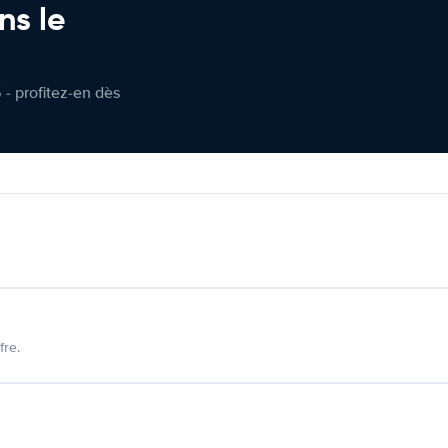
ns le
 - profitez-en dès
fre.