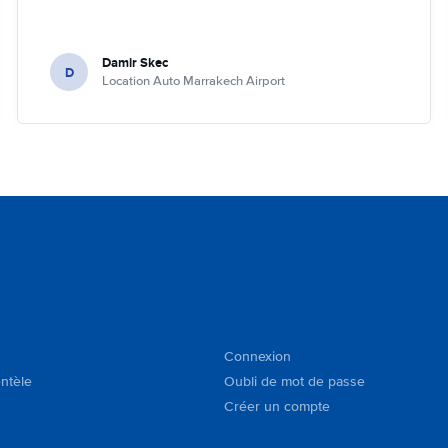
Damir Skec
D
Location Auto Marrakech Airport
Connexion
entèle
Oubli de mot de passe
Créer un compte