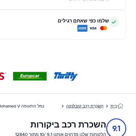
שלמו כפי שאתם רגילים
בַּיִת
הַשׂכָּרַת רֶכֶב קזבלנקה
נמל התעופה Mohamed V קזבלנקה
השכרת רכב ביקורות
9.1
הלקוחות שלנו מדרגים אותנו 9.1 /10 מתוך 12840