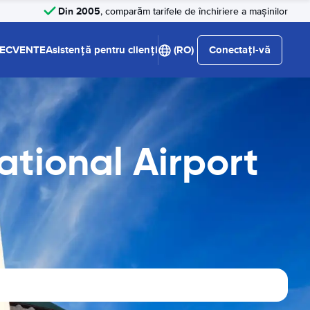
Din 2005
, comparăm tarifele de închiriere a mașinilor
RECVENTE
Asistență pentru clienți
(RO)
Conectați-vă
ional Airport