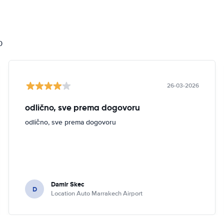
i
0
26-03-2026
odlično, sve prema dogovoru
odlično, sve prema dogovoru
Damir Skec
D
Location Auto Marrakech Airport