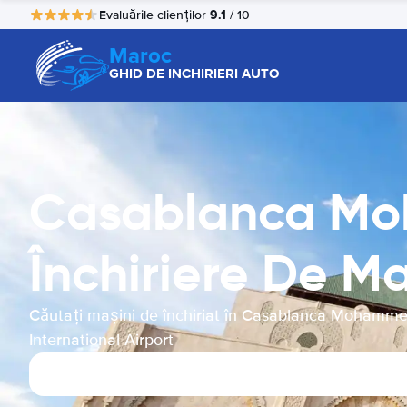
9.1
Evaluările clienților
/ 10
Maroc
GHID DE INCHIRIERI AUTO
Casablanca Moh
Închiriere De Ma
Căutați mașini de închiriat în Casablanca Mohamm
International Airport