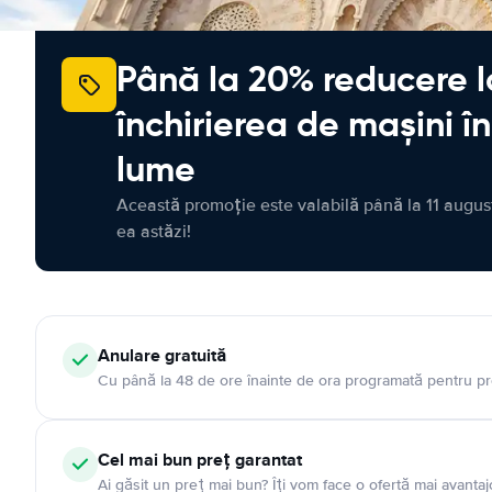
Până la 20% reducere l
închirierea de mașini î
lume
Această promoție este valabilă până la 11 august
ea astăzi!
Anulare gratuită
Cu până la 48 de ore înainte de ora programată pentru pr
Cel mai bun preț garantat
Ai găsit un preț mai bun? Îți vom face o ofertă mai avantaj