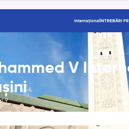
Internațional
ÎNTREBĂRI F
ammed V Internat
şini
ed V