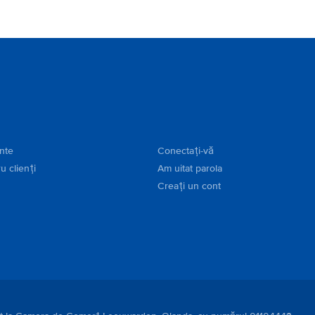
ente
Conectați-vă
u clienți
Am uitat parola
Creați un cont