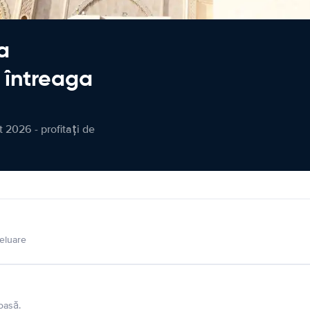
a
n întreaga
 2026 - profitați de
eluare
oasă.