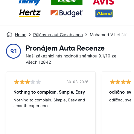
Home
Půjčovna aut Casablanca
Mohamed V Letiště Ca
Pronájem Auta Recenze
9.1
Naši zákazníci nás hodnotí známkou 9.1/10 ze
všech 12842
30-03-2026
Nothing to complain. Simple, Easy
odlično, sv
Nothing to complain. Simple, Easy and
odlično, sve
smooth experience