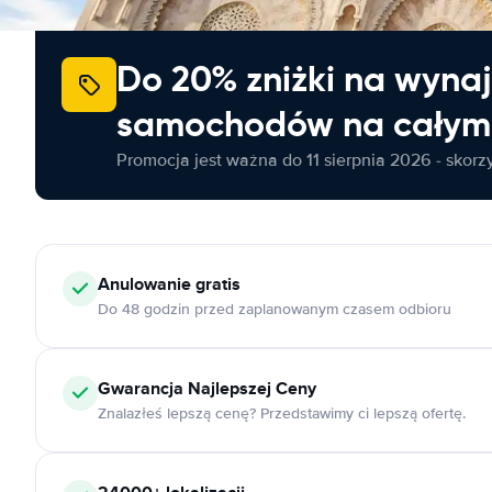
Do 20% zniżki na wyna
samochodów na całym 
Promocja jest ważna do 11 sierpnia 2026 - skorzys
Anulowanie
gratis
Do 48 godzin przed zaplanowanym czasem odbioru
Gwarancja Najlepszej Ceny
Znalazłeś lepszą cenę? Przedstawimy ci lepszą ofertę.