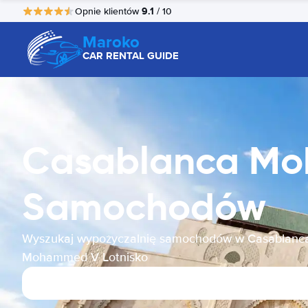
9.1
Opnie klientów
/ 10
Maroko
CAR RENTAL GUIDE
Casablanca Mo
Samochodów
Wyszukaj wypożyczalnię samochodów w Casablanc
Mohammed V Lotnisko