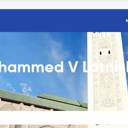
hammed V Lotni
a