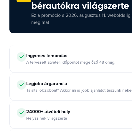
bérautókra világszerte
Ez a promóció a 2026. augusztus 11. weboldalig 
még ma!
Ingyenes lemondás
A tervezett átvételi időpontot megelőző 48 óráig.
Legjobb árgarancia
Találtál olcsóbbat? Akkor mi is jobb ajánlatot teszünk neke
24000+ átvételi hely
Helyszínek világszerte