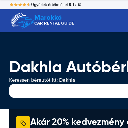
9.1
Ügyfelek értékelései
/ 10
Marokkó
CAR RENTAL GUIDE
Dakhla Autóbér
Keressen bérautót itt: Dakhla
Akár 20% kedvezmény 