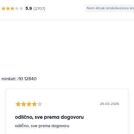
5.9
(2707)
Nem állnak rendelkezésre ár
k minket: /10 12840
26-03-2026
odlično, sve prema dogovoru
odlično, sve prema dogovoru