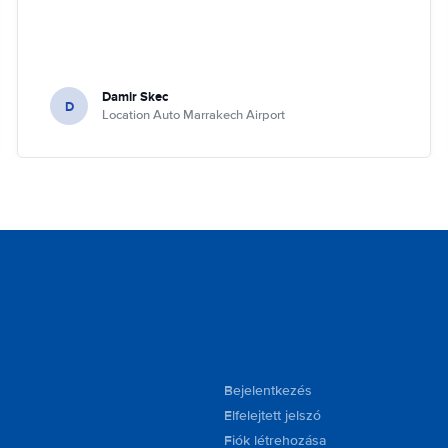
Damir Skec
D
Location Auto Marrakech Airport
Bejelentkezés
Elfelejtett jelszó
Fiók létrehozása