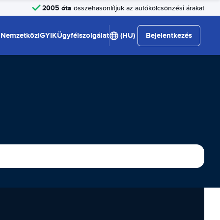
2005 óta
összehasonlítjuk az autókölcsönzési árakat
Nemzetközi
GYIK
Ügyfélszolgálat
(HU)
Bejelentkezés