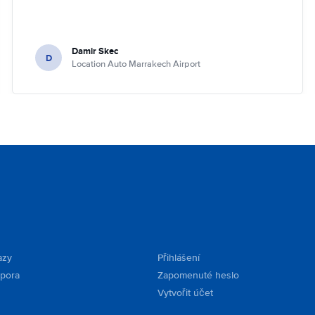
Damir Skec
D
Location Auto Marrakech Airport
azy
Přihlášení
dpora
Zapomenuté heslo
Vytvořit účet