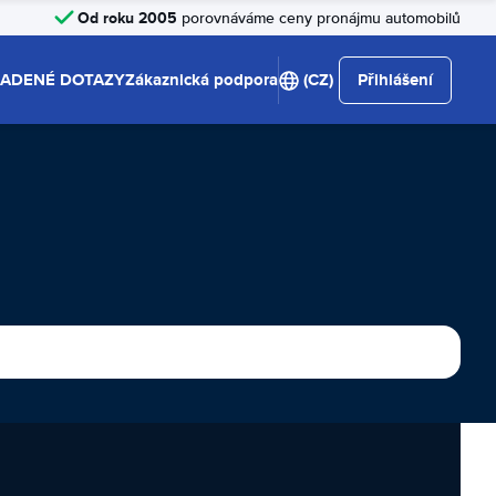
Od roku 2005
porovnáváme ceny pronájmu automobilů
LADENÉ DOTAZY
Zákaznická podpora
(CZ)
Přihlášení