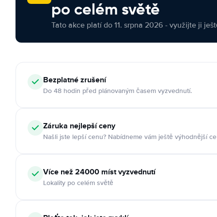
po celém světě
Tato akce platí do 11. srpna 2026 - využijte ji ješ
Bezplatné zrušení
Do 48 hodin před plánovaným časem vyzvednutí.
Záruka nejlepší ceny
Našli jste lepší cenu? Nabídneme vám ještě výhodnější ce
Více než 24000 míst vyzvednutí
Lokality po celém světě