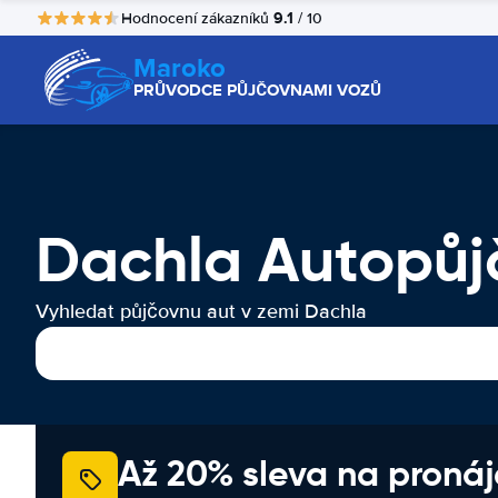
9.1
Hodnocení zákazníků
/ 10
Maroko
PRŮVODCE PŮJČOVNAMI VOZŮ
Dachla Autopůj
Vyhledat půjčovnu aut v zemi Dachla
Až 20% sleva na proná