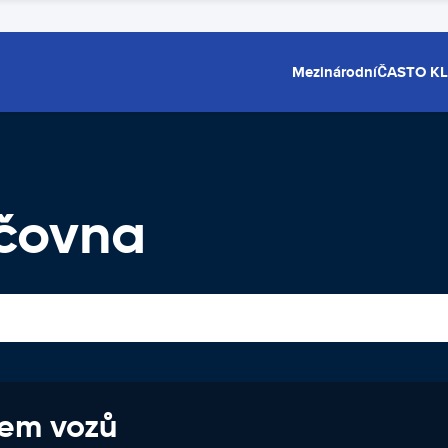
Mezinárodní
ČASTO K
čovna
jem vozů