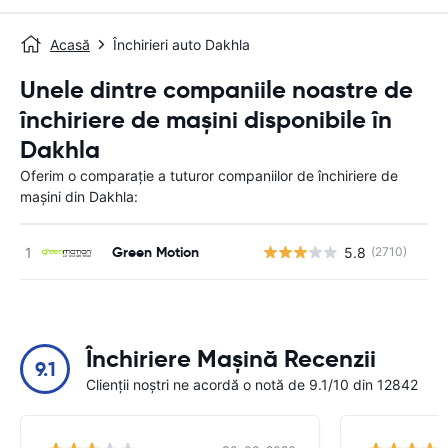
Acasă
Închirieri auto Dakhla
Unele dintre companiile noastre de
închiriere de mașini disponibile în
Dakhla
Oferim o comparație a tuturor companiilor de închiriere de
mașini din Dakhla:
Green Motion
5.8
(2710)
Nu
Închiriere Mașină Recenzii
9.1
Clienții noștri ne acordă o notă de 9.1/10 din 12842