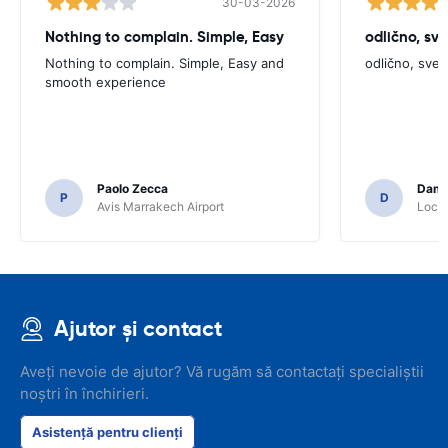
30-03-2026
Nothing to complain. Simple, Easy
odlično, sv
Nothing to complain. Simple, Easy and
odlično, sve
smooth experience
Paolo Zecca
Dami
P
D
Avis Marrakech Airport
Locat
Ajutor și contact
Aveți nevoie de ajutor? Vă rugăm să contactați specialiștii
noștri în închirieri.
Asistență pentru clienți