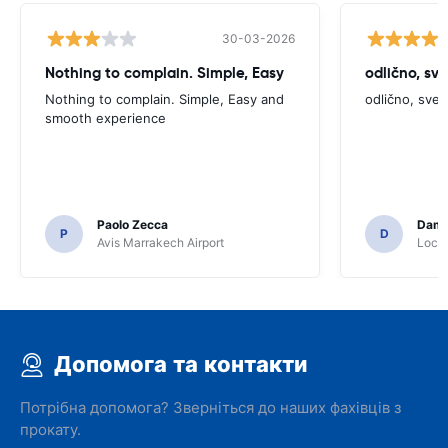
30-03-2026
Nothing to complain. Simple, Easy
odlično, sv
Nothing to complain. Simple, Easy and
odlično, sve
smooth experience
Paolo Zecca
Dami
P
D
Avis Marrakech Airport
Locat
Допомога та контакти
Потрібна допомога? Зверніться до наших фахівців з
прокату.