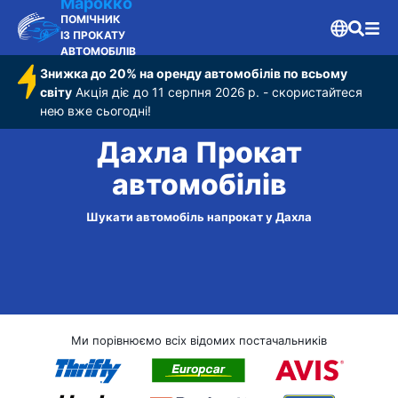
Марокко
ПОМІЧНИК
ІЗ ПРОКАТУ
АВТОМОБІЛІВ
Знижка до 20% на оренду автомобілів по всьому
світу
Акція діє до 11 серпня 2026 р. - скористайтеся
нею вже сьогодні!
Дахла Прокат
автомобілів
Шукати автомобіль напрокат у Дахла
Ми порівнюємо всіх відомих постачальників