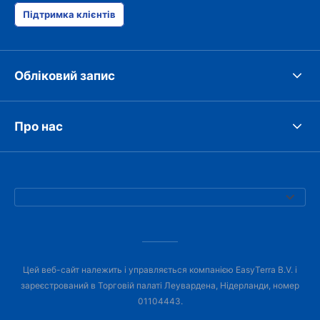
Підтримка клієнтів
Обліковий запис
Про нас
Цей веб-сайт належить і управляється компанією EasyTerra B.V. і
зареєстрований в Торговій палаті Леувардена, Нідерланди, номер
01104443.