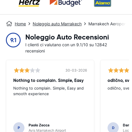
Home
Noleggio auto Marrakech
Marrakech Aeroporto
Noleggio Auto Recensioni
9.1
I clienti ci valutano con un 9.1/10 su 12842
recensioni
30-03-2026
Nothing to complain. Simple, Easy
odlično, sv
Nothing to complain. Simple, Easy and
odlično, sve
smooth experience
Paolo Zecca
Dami
P
D
Avis Marrakech Airport
Locat