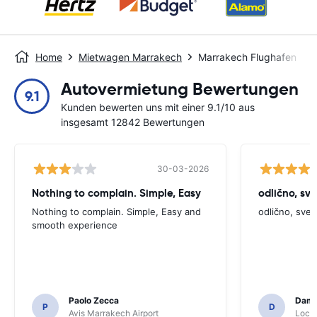
Home
Mietwagen Marrakech
Marrakech Flughafen
Autovermietung Bewertungen
9.1
Kunden bewerten uns mit einer 9.1/10 aus
insgesamt 12842 Bewertungen
30-03-2026
Nothing to complain. Simple, Easy
odlično, sv
Nothing to complain. Simple, Easy and
odlično, sve
smooth experience
Paolo Zecca
Dami
P
D
Avis Marrakech Airport
Locat