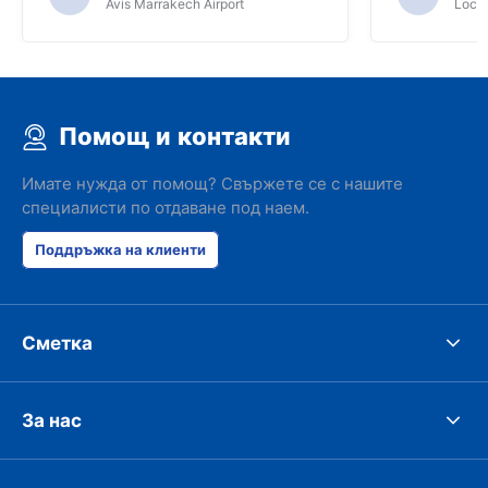
Avis Marrakech Airport
Locat
Помощ и контакти
Имате нужда от помощ? Свържете се с нашите
специалисти по отдаване под наем.
Поддръжка на клиенти
Сметка
За нас