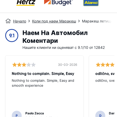
Начало
Коли под наем Маракеш
Маракеш летище
Наем На Автомобил
9.1
Коментари
Нашите клиенти ни оценяват с 9.1/10 от 12842
30-03-2026
Nothing to complain. Simple, Easy
odlično, sv
Nothing to complain. Simple, Easy and
odlično, sve
smooth experience
Paolo Zecca
Dami
P
D