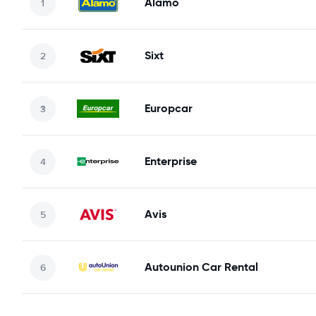
Alamo
Sixt
Europcar
Enterprise
Avis
Autounion Car Rental