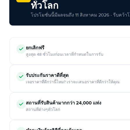
ทั่วโลก
โปรโมชั่นนี้มีผลจนถึง 11 สิงหาคม 2026 - รีบคว้าโอกา
ยกเลิกฟรี
สูงสุด 48 ชั่วโมงก่อนเวลาที่กำหนดในการรับ
รับประกันราคาดีที่สุด
เจอราคาที่ดีกว่านี้ไหม? เราจะเสนอราคาที่ดีกว่าให้คุณ
สถานที่รับสินค้ามากกว่า 24,000 แห่ง
สถานที่ต่างๆทั่วโลก