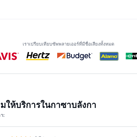
เราเปรียบเทียบซัพพลายเออร์ที่มีชื่อเสียงทั้งหมด
้อมให้บริการในกาซาบลังกา
า: