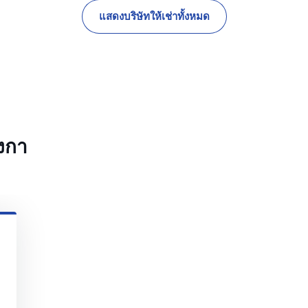
แสดงบริษัทให้เช่าทั้งหมด
งกา