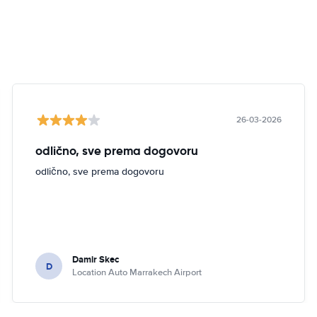
26-03-2026
odlično, sve prema dogovoru
odlično, sve prema dogovoru
Damir Skec
D
Location Auto Marrakech Airport