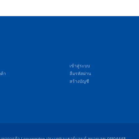
เข้าสู่ระบบ
ค้า
ลืมรหัสผ่าน
สร้างบัญชี
กับหอการค้า Leeuwarden ประเทศเนเธอร์แลนด์ หมายเลข 01104443