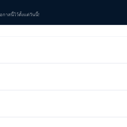
สนี้ไว้ตั้งแต่วันนี้!