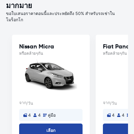
มากมาย
ขอใบเสนอราคาตอนนี้และประหยัดถึง 50% สำหรับรถเช่าใน
โมร็อกโก
Nissan Micra
Fiat Panda
หรือคล้ายๆกัน
หรือคล้ายๆกัน
จาก
จาก
/วัน
/วัน
4
4
คู่มือ
4
4
ค
เลือก
เล