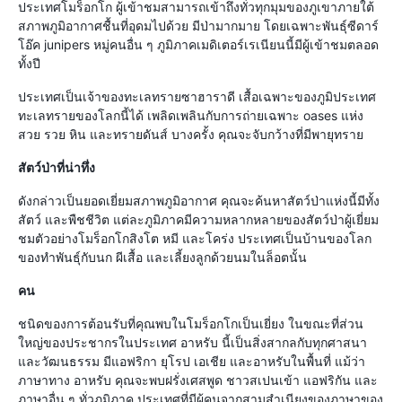
ประเทศโมร็อกโก ผู้เข้าชมสามารถเข้าถึงทั่วทุกมุมของภูเขาภายใต้
สภาพภูมิอากาศชื้นที่อุดมไปด้วย มีป่ามากมาย โดยเฉพาะพันธุ์ซีดาร์
โอ๊ค junipers หมู่คนอื่น ๆ ภูมิภาคเมดิเตอร์เรเนียนนี้มีผู้เข้าชมตลอด
ทั้งปี
ประเทศเป็นเจ้าของทะเลทรายซาฮาราดี เสื้อเฉพาะของภูมิประเทศ
ทะเลทรายของโลกนี้ได้ เพลิดเพลินกับการถ่ายเฉพาะ oases แห่ง
สวย รวย หิน และทรายดันส์ บางครั้ง คุณจะจับกว้างที่มีพายุทราย
สัตว์ป่าที่น่าทึ่ง
ดังกล่าวเป็นยอดเยี่ยมสภาพภูมิอากาศ คุณจะค้นหาสัตว์ป่าแห่งนี้มีทั้ง
สัตว์ และพืชชีวิต แต่ละภูมิภาคมีความหลากหลายของสัตว์ป่าผู้เยี่ยม
ชมตัวอย่างโมร็อกโกสิงโต หมี และโคร่ง ประเทศเป็นบ้านของโลก
ของทำพันธุ์กับนก ผีเสื้อ และเลี้ยงลูกด้วยนมในล็อตนั้น
คน
ชนิดของการต้อนรับที่คุณพบในโมร็อกโกเป็นเยี่ยง ในขณะที่ส่วน
ใหญ่ของประชากรในประเทศ อาหรับ นี้เป็นสิ่งสากลกับทุกศาสนา
และวัฒนธรรม มีแอฟริกา ยุโรป เอเชีย และอาหรับในพื้นที่ แม้ว่า
ภาษาทาง อาหรับ คุณจะพบฝรั่งเศสพูด ชาวสเปนเข้า แอฟริกัน และ
ภาษาอื่น ๆ ทั่วภูมิภาค ประเทศที่มีผู้คนจากสามสำเนียงของภาษาของ