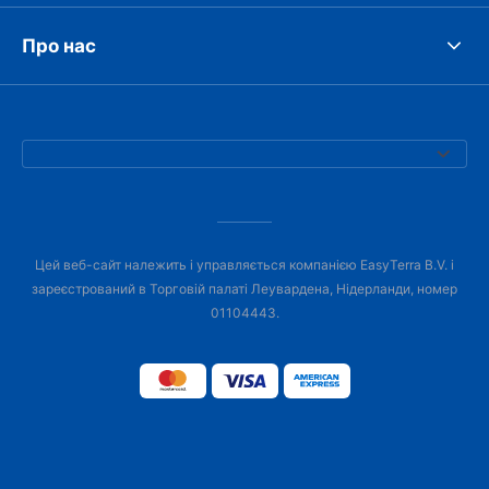
Про нас
Цей веб-сайт належить і управляється компанією EasyTerra B.V. і
зареєстрований в Торговій палаті Леувардена, Нідерланди, номер
01104443.