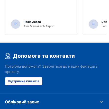
Paolo Zecca
Dami
P
D
Avis Marrakech Airport
Locat
Допомога та контакти
Потрібна допомога? Зверніться до наших фахівців з
прокату.
Підтримка клієнтів
Обліковий запис