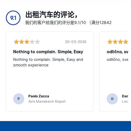
出租汽车的评论，
9.1
我们的客户给我们的评分是9.1/10 （满分12842
30-03-2026
Nothing to complain. Simple, Easy
odlično, sv
Nothing to complain. Simple, Easy and
odlično, sve
smooth experience
Paolo Zecca
Dami
P
D
Avis Marrakech Airport
Locat