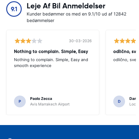
Leje Af Bil Anmeldelser
9.1
Kunder bedømmer os med en 9.1/10 ud af 12842
bedømmelser
30-03-2026
Nothing to complain. Simple, Easy
odlično, sv
Nothing to complain. Simple, Easy and
odlično, sve
smooth experience
Paolo Zecca
Dami
P
D
Avis Marrakech Airport
Locat