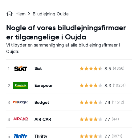
Hjem
Biludlejning Oujda
Nogle af vores biludlejningsfirmaer
er tilgængelige i Oujda
Vi tilbyder en sammenligning af alle biludlejningsfirmaer i
Oujda:
Sixt
8.5
(4356)
Europcar
8.3
(10251)
Budget
7.9
(11512)
AIR CAR
7.7
(44)
Thrifty
7.7
(6971)