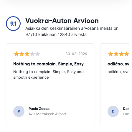
Vuokra-Auton Arvioon
9.1
Asiakkaiden keskimääräinen arvosana meistä on
9.1/10 kaikkiaan 12840 arviosta
30-03-2026
Nothing to complain. Simple, Easy
odlično, sv
Nothing to complain. Simple, Easy and
odlično, sve
smooth experience
Paolo Zecca
Dami
P
D
Avis Marrakech Airport
Locat