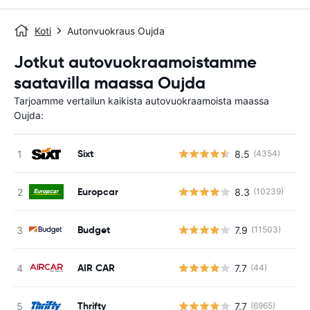
Koti
Autonvuokraus Oujda
Jotkut autovuokraamoistamme
saatavilla maassa Oujda
Tarjoamme vertailun kaikista autovuokraamoista maassa
Oujda:
Sixt
8.5
(4354)
Europcar
8.3
(10239)
Budget
7.9
(11503)
AIR CAR
7.7
(44)
Thrifty
7.7
(6965)