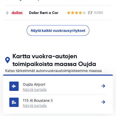
Dollar Rent a Car
7.7
(5286)
Näytä kaikki vuokrausyritykset
Kartta vuokra-autojen
toimipaikoista maassa Oujda
Katso tärkeimmät autonvuokraustoimipisteemme maassa
Oujda
Oujda Airport
Näytä kartalla
115 Al Boustane Ii
Näytä kartalla