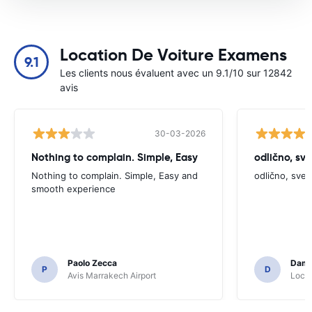
Location De Voiture Examens
9.1
Les clients nous évaluent avec un 9.1/10 sur 12842
avis
30-03-2026
Nothing to complain. Simple, Easy
odlično, sv
Nothing to complain. Simple, Easy and
odlično, sve
smooth experience
Paolo Zecca
Dami
P
D
Avis Marrakech Airport
Locat