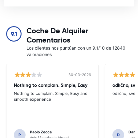
Coche De Alquiler
9.1
Comentarios
Los clientes nos puntúan con un 9.1/10 de 12840
valoraciones
30-03-2026
Nothing to complain. Simple, Easy
odlično, sv
Nothing to complain. Simple, Easy and
odlično, sve
smooth experience
Paolo Zecca
Dami
P
D
Avis Marrakech Airport
Locat