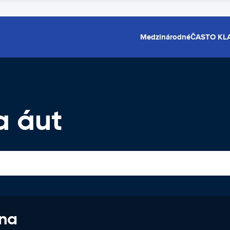
Medzinárodné
ČASTO KL
a áut
 na