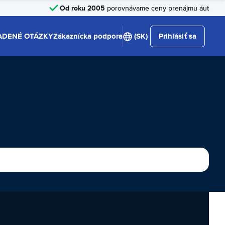
Od roku 2005
porovnávame ceny prenájmu áut
ADENÉ OTÁZKY
Zákaznícka podpora
(SK)
Prihlásiť sa