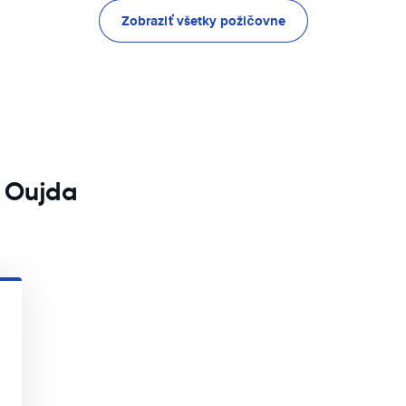
Zobraziť všetky požičovne
e Oujda