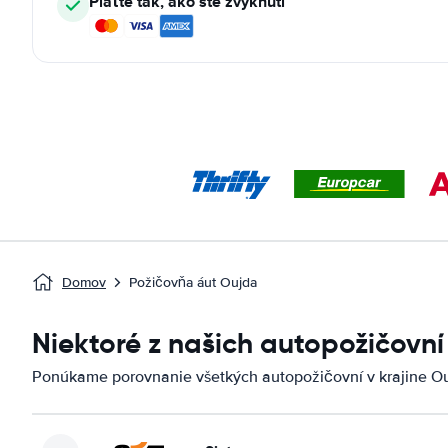
Plaťte tak, ako ste zvyknutí
Domov
Požičovňa áut Oujda
Niektoré z našich autopožičovní
Ponúkame porovnanie všetkých autopožičovní v krajine Ou