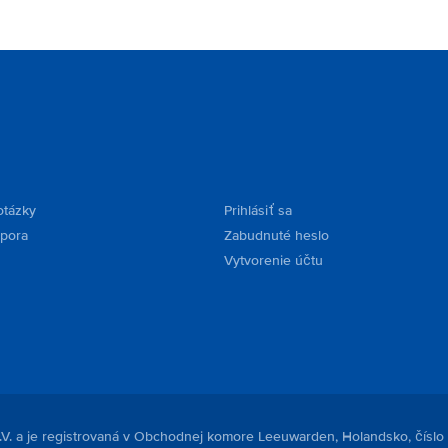
otázky
Prihlásiť sa
dpora
Zabudnuté heslo
Vytvorenie účtu
.V. a je registrovaná v Obchodnej komore Leeuwarden, Holandsko, číslo