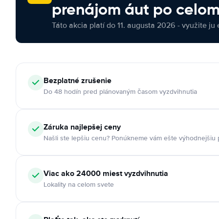
prenájom áut po celom
Táto akcia platí do 11. augusta 2026 - využite ju 
Bezplatné zrušenie
Do 48 hodín pred plánovaným časom vyzdvihnutia
Záruka najlepšej ceny
Našli ste lepšiu cenu? Ponúkneme vám ešte výhodnejšiu
Viac ako 24000 miest vyzdvihnutia
Lokality na celom svete