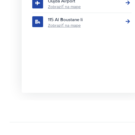
Oujda Airport
Zobraziť na mape
115 Al Boustane Ii
Zobraziť na mape