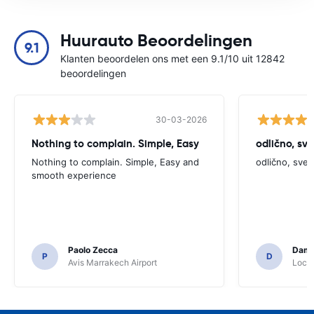
Huurauto Beoordelingen
9.1
Klanten beoordelen ons met een 9.1/10 uit 12842
beoordelingen
30-03-2026
Nothing to complain. Simple, Easy
odlično, sv
Nothing to complain. Simple, Easy and
odlično, sve
smooth experience
Paolo Zecca
Dami
P
D
Avis Marrakech Airport
Locat