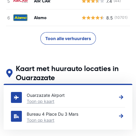
AIR CAR
7.4
(44)
G
Alamo
8.5
(10701)
G
Toon alle verhuurders
Kaart met huurauto locaties in
Ouarzazate
Zie onze belangrijkste autoverhuur locaties in Ouarzazate
Ouarzazate Airport
Toon op kaart
Bureau 4 Place Du 3 Mars
Toon op kaart