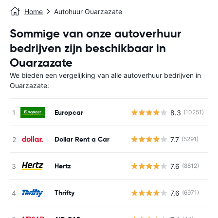
Home
Autohuur Ouarzazate
Sommige van onze autoverhuur
bedrijven zijn beschikbaar in
Ouarzazate
We bieden een vergelijking van alle autoverhuur bedrijven in
Ouarzazate:
Europcar
8.3
(10251)
G
Dollar Rent a Car
7.7
(5291)
G
Hertz
7.6
(8812)
G
Thrifty
7.6
(6971)
G