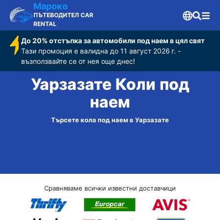
Мароко
ПЪТЕВОДИТЕЛ CAR
RENTAL
До 20% отстъпка за автомобили под наем в цял свят
Тази промоция е валидна до 11 август 2026 г. -
възползвайте се от нея още днес!
Уарзазате Коли под
наем
Търсете кола под наем в Уарзазате
Сравняваме всички известни доставчици