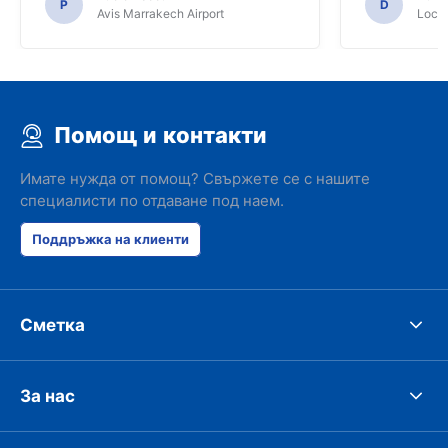
P
D
Avis Marrakech Airport
Locat
Помощ и контакти
Имате нужда от помощ? Свържете се с нашите
специалисти по отдаване под наем.
Поддръжка на клиенти
Сметка
За нас