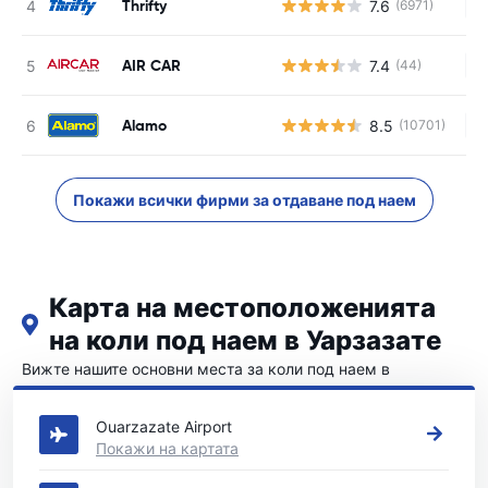
Thrifty
7.6
(6971)
Н
AIR CAR
7.4
(44)
Н
Alamo
8.5
(10701)
Н
Покажи всички фирми за отдаване под наем
Карта на местоположенията
на коли под наем в Уарзазате
Вижте нашите основни места за коли под наем в
Уарзазате
Ouarzazate Airport
Покажи на картата