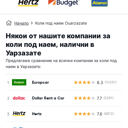
Начало
Коли под наем Ouarzazate
Някои от нашите компании за
коли под наем, налични в
Уарзазате
Предлагаме сравнение на всички компании за коли под
наем в Уарзазате:
Europcar
8.3
(10251)
Н
Dollar Rent a Car
7.7
(5291)
Н
Hertz
7.6
(8812)
Н