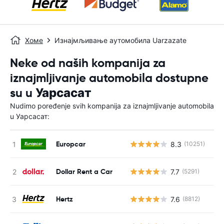
Хоме
Изнајмљивање аутомобила Uarzazate
Neke od naših kompanija za
iznajmljivanje automobila dostupne
su u Уарсасат
Nudimo poređenje svih kompanija za iznajmljivanje automobila
u Уарсасат:
Europcar
8.3
(10251)
Н
Dollar Rent a Car
7.7
(5291)
Н
Hertz
7.6
(8812)
Н