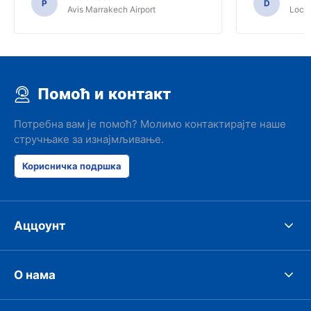
P
D
Avis Marrakech Airport
Locat
Помоћ и контакт
Потребна вам је помоћ? Молимо контактирајте наше
стручњаке за изнајмљивање.
Корисничка подршка
Аццоунт
О нама