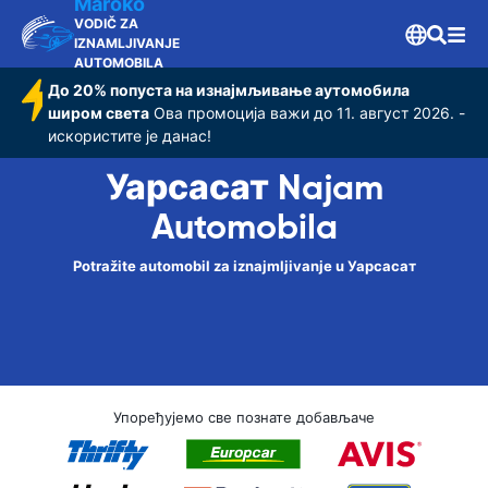
Maroko
VODIČ ZA
IZNAMLJIVANJE
AUTOMOBILA
До 20% попуста на изнајмљивање аутомобила
широм света
Ова промоција важи до 11. август 2026. -
искористите је данас!
Уарсасат Najam
Automobila
Potražite automobil za iznajmljivanje u Уарсасат
Упоређујемо све познате добављаче