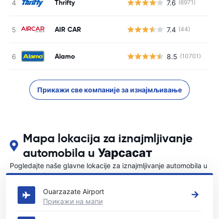
Thrifty
7.6
(6971)
Н
AIR CAR
7.4
(44)
Н
Alamo
8.5
(10701)
Н
Прикажи све компаније за изнајмљивање
Mapa lokacija za iznajmljivanje
automobila u Уарсасат
Pogledajte naše glavne lokacije za iznajmljivanje automobila u
{COUNTRI}
Ouarzazate Airport
Прикажи на мапи