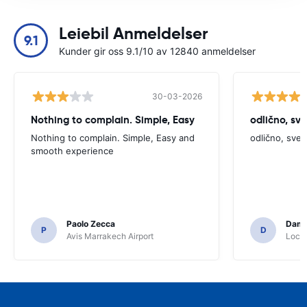
Leiebil Anmeldelser
9.1
Kunder gir oss 9.1/10 av 12840 anmeldelser
30-03-2026
Nothing to complain. Simple, Easy
odlično, sv
Nothing to complain. Simple, Easy and
odlično, sve
smooth experience
Paolo Zecca
Dami
P
D
Avis Marrakech Airport
Locat