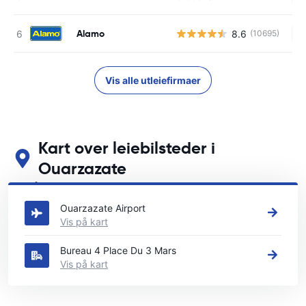
Alamo
8.6
(10695)
In
Vis alle utleiefirmaer
Kart over leiebilsteder i
Ouarzazate
Se våre viktigste bilutleiesteder i Ouarzazate
Ouarzazate Airport
Vis på kart
Bureau 4 Place Du 3 Mars
Vis på kart