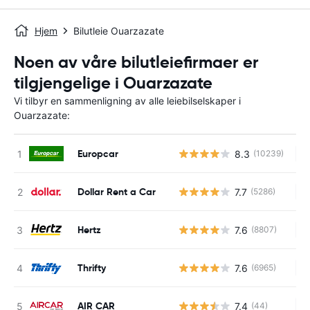
Hjem
Bilutleie Ouarzazate
Noen av våre bilutleiefirmaer er
tilgjengelige i Ouarzazate
Vi tilbyr en sammenligning av alle leiebilselskaper i
Ouarzazate:
Europcar
8.3
(10239)
In
Dollar Rent a Car
7.7
(5286)
In
Hertz
7.6
(8807)
In
Thrifty
7.6
(6965)
In
AIR CAR
7.4
(44)
In